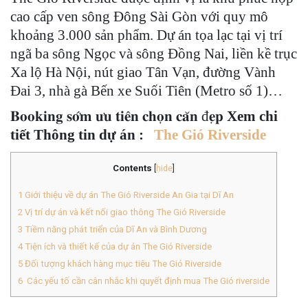
cao cấp ven sông Đông Sài Gòn với quy mô
khoảng 3.000 sản phẩm. Dự án tọa lạc tại vị trí
ngã ba sông Ngọc và sông Đồng Nai, liền kề trục
Xa lộ Hà Nội, nút giao Tân Vạn, đường Vành
Đai 3, nhà gà Bến xe Suối Tiên (Metro số 1)…
𝐁𝐨𝐨𝐤𝐢𝐧𝐠 𝐬𝐨̛́𝐦 𝐮̛𝐮 𝐭𝐢𝐞̂𝐧 𝐜𝐡𝐨̣𝐧 𝐜𝐚̆𝐧 đ𝐞̣𝐩
Xem chi
tiết Thông tin dự án :
The Gió Riverside
Contents
[
hide
]
1
Giới thiệu về dự án The Gió Riverside An Gia tại Dĩ An
2
Vị trí dự án và kết nối giao thông The Gió Riverside
3
Tiềm năng phát triển của Dĩ An và Bình Dương
4
Tiện ích và thiết kế của dự án The Gió Riverside
5
Đối tượng khách hàng mục tiêu The Gió Riverside
6
Các yếu tố cần cân nhắc khi quyết định mua The Gió riverside