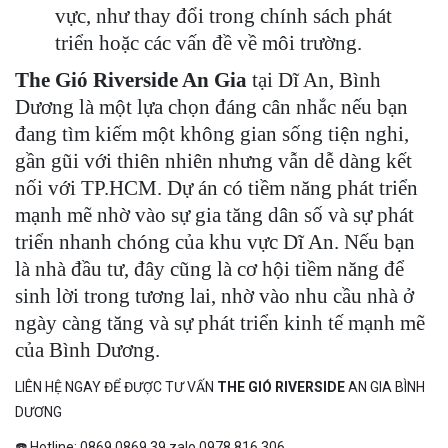
vực, như thay đổi trong chính sách phát
triển hoặc các vấn đề về môi trường.
The Gió Riverside An Gia
tại Dĩ An, Bình
Dương là một lựa chọn đáng cân nhắc nếu bạn
đang tìm kiếm một không gian sống tiện nghi,
gần gũi với thiên nhiên nhưng vẫn dễ dàng kết
nối với TP.HCM. Dự án có tiềm năng phát triển
mạnh mẽ nhờ vào sự gia tăng dân số và sự phát
triển nhanh chóng của khu vực Dĩ An. Nếu bạn
là nhà đầu tư, đây cũng là cơ hội tiềm năng để
sinh lời trong tương lai, nhờ vào nhu cầu nhà ở
ngày càng tăng và sự phát triển kinh tế mạnh mẽ
của Bình Dương.
LIÊN HỆ NGAY ĐỂ ĐƯỢC TƯ VẤN
THE GIÓ RIVERSIDE
AN GIA BÌNH
DƯƠNG
☎️ Hotline: 0869.0869.39 zalo 0978.816.306