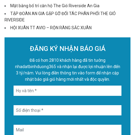
Mặt bằng bố trí căn hộ The Gió Riverside An Gia
TẬP ĐOÀN AN GIA GẶP GỠ ĐỐI TÁC PHÂN PHỐI THE GIÓ
RIVERSIDE
HỘI XUÂN TT AVIO – RỘN RÀNG SẮC XUÂN
ĐĂNG KÝ NHẬN BÁO GIÁ
Đã có hơn 2810 khách hàng đã tin tưởng
nhadatbinhduong365 và nhận lại được lợi nhuận lên đến
3 tỷ/năm. Vui lòng điền thông tin vào form để nhận cập
nhật báo giá giỏ hàng mới nhất và độc quyền.