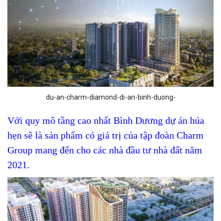
du-an-charm-diamond-di-an-binh-duong-
Với quy mô tầng cao nhất Bình Dương dự án húa
hẹn sẽ là sản phẩm có giá trị của tập đoàn Charm
Group mang đến cho các nhà đầu tư nhà đất năm
2021.