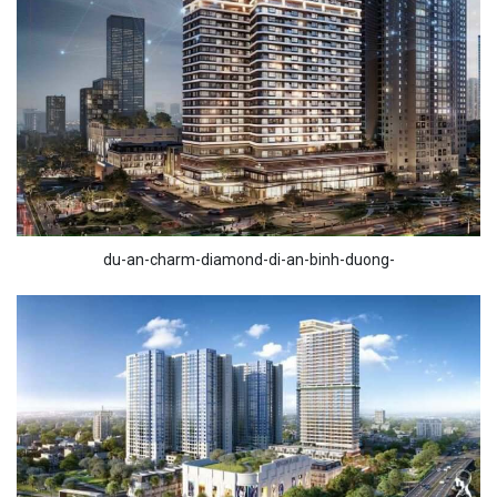
du-an-charm-diamond-di-an-binh-duong-