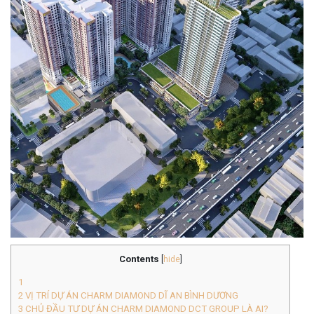
Contents
[
hide
]
1
2
VỊ TRÍ DỰ ÁN CHARM DIAMOND DĨ AN BÌNH DƯƠNG
3
CHỦ ĐẦU TƯ DỰ ÁN CHARM DIAMOND DCT GROUP LÀ AI?