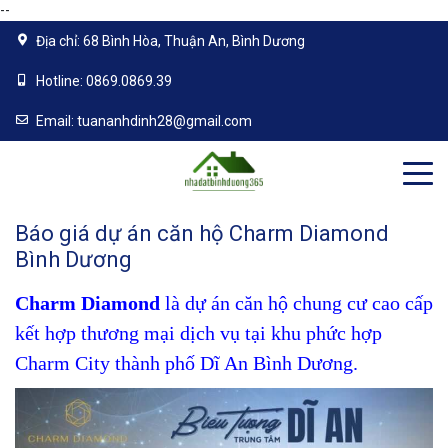
--
Địa chỉ:
68 Bình Hòa, Thuận An, Bình Dương
Hotline:
0869.0869.39
Email:
tuananhdinh28@gmail.com
Báo giá dự án căn hộ Charm Diamond
Bình Dương
Charm Diamond
là dự án căn hộ chung cư cao cấp
kết hợp thương mại dịch vụ tại khu phức hợp
Charm City thành phố Dĩ An Bình Dương.