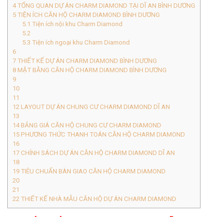
4
TỔNG QUAN DỰ ÁN CHARM DIAMOND TẠI DĨ AN BÌNH DƯƠNG
5
TIỆN ÍCH CĂN HỘ CHARM DIAMOND BÌNH DƯƠNG
5.1
Tiện ích nội khu Charm Diamond
5.2
5.3
Tiện ích ngoại khu Charm Diamond
6
7
THIẾT KẾ DỰ ÁN CHARM DIAMOND BÌNH DƯƠNG
8
MẶT BẰNG CĂN HỘ CHARM DIAMOND BÌNH DƯƠNG
9
10
11
12
LAYOUT DỰ ÁN CHUNG CƯ CHARM DIAMOND DĨ AN
13
14
BẢNG GIÁ CĂN HỘ CHUNG CƯ CHARM DIAMOND
15
PHƯƠNG THỨC THANH TOÁN CĂN HỘ CHARM DIAMOND
16
17
CHÍNH SÁCH DỰ ÁN CĂN HỘ CHARM DIAMOND DĨ AN
18
19
TIÊU CHUẨN BÀN GIAO CĂN HỘ CHARM DIAMOND
20
21
22
THIẾT KẾ NHÀ MẪU CĂN HỘ DỰ ÁN CHARM DIAMOND