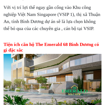
Với vị trí lợi thế ngay gần cổng vào Khu công
nghiệp Việt Nam Singapore (VSIP 1), thị xã Thuận
An, tỉnh Bình Dương dự án sẽ là lựa chọn không
thể bỏ qua của các chuyên gia , cán bộ tại VSIP.
Tiện ích căn hộ The Emerald 68
Bình Dương
có
gì đặc sắc