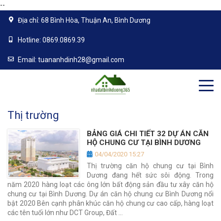
--
Địa chỉ:
68 Bình Hòa, Thuận An, Bình Dương
Hotline:
0869.0869.39
Email:
tuananhdinh28@gmail.com
Thị trường
BẢNG GIÁ CHI TIẾT 32 DỰ ÁN CĂN
HỘ CHUNG CƯ TẠI BÌNH DƯƠNG
04/04/2020 15:27
Thị trường căn hộ chung cư tại Bình
Dương đang hết sức sôi động. Trong
năm 2020 hàng loạt các ông lớn bất động sản đầu tư xây căn hộ
chung cư tại Bình Dương. Dự án căn hộ chung cư Bình Dương nổi
bật 2020 Bên cạnh phân khúc căn hộ chung cư cao cấp, hàng loạt
các tên tuổi lớn như DCT Group, Đất …