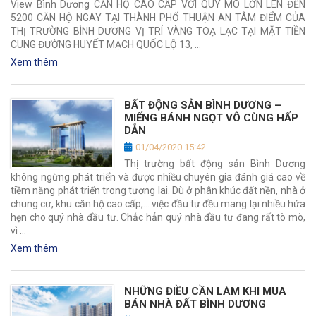
View Bình Dương CĂN HỘ CAO CẤP VỚI QUY MÔ LỚN LÊN ĐẾN
5200 CĂN HỘ NGAY TẠI THÀNH PHỐ THUẬN AN TÂM ĐIỂM CỦA
THỊ TRƯỜNG BÌNH DƯƠNG VỊ TRÍ VÀNG TOẠ LẠC TẠI MẶT TIỀN
CUNG ĐƯỜNG HUYẾT MẠCH QUỐC LỘ 13, …
Xem thêm
BẤT ĐỘNG SẢN BÌNH DƯƠNG –
MIẾNG BÁNH NGỌT VÔ CÙNG HẤP
DẪN
01/04/2020 15:42
Thị trường bất động sản Bình Dương
không ngừng phát triển và được nhiều chuyên gia đánh giá cao về
tiềm năng phát triển trong tương lai. Dù ở phân khúc đất nền, nhà ở
chung cư, khu căn hộ cao cấp,… việc đầu tư đều mang lại nhiều hứa
hẹn cho quý nhà đầu tư. Chắc hẳn quý nhà đầu tư đang rất tò mò,
vì …
Xem thêm
NHỮNG ĐIỀU CẦN LÀM KHI MUA
BÁN NHÀ ĐẤT BÌNH DƯƠNG