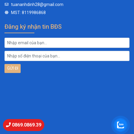
tuananhdinh28@gmail.com
MST: 8119986868
Đăng ký nhận tin BĐS
0869.0869.39